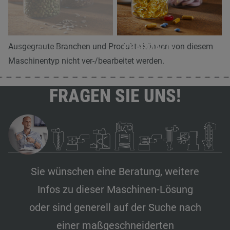
ÖLSAATEN
PHARMAZIE
Ausgegraute Branchen und Produkte können von diesem
Maschinentyp nicht ver-/bearbeitet werden.
FRAGEN SIE UNS!
Sie wünschen eine Beratung, weitere
Infos zu dieser Maschinen-Lösung
oder sind generell auf der Suche nach
einer maßgeschneiderten